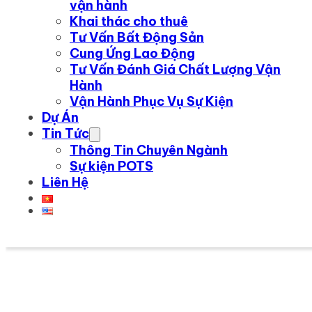
vận hành
Khai thác cho thuê
Tư Vấn Bất Động Sản
Cung Ứng Lao Động
Tư Vấn Đánh Giá Chất Lượng Vận
Hành
Vận Hành Phục Vụ Sự Kiện
Dự Án
Tin Tức
Thông Tin Chuyên Ngành
Sự kiện POTS
Liên Hệ