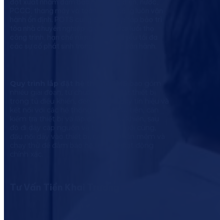
đột xuất nhằm đảm bảo hệ thống điện, nước,
PCCC, thang máy và toàn bộ hạ tầng luôn vận
hành ổn định. POTS cung cấp giải pháp bảo trì
tòa nhà chuyên nghiệp, giúp kéo dài tuổi thọ
công trình, hạn chế rủi ro và giảm thiểu tối đa
các sự cố phát sinh trong quá trình vận hành.
Quy trình lắp đặt hệ thống BMS
bao gồm
nhiều giai đoạn, từ chuẩn bị, lắp đặt thiết bị
trong tủ điều khiển, đến đấu nối dây tín hiệu và
kết nối với các hệ thống khác. Đầu tiên, cần
kiểm tra thiết bị và lắp đặt tủ điều khiển, sau
đó đi dây cáp nguồn và tín hiệu. Cuối cùng,
đấu nối dây vào thiết bị, cài đặt phần mềm và
chạy thử để đảm bảo hệ thống hoạt động
chính xác.
Tư Vấn Tiền Khai Trương