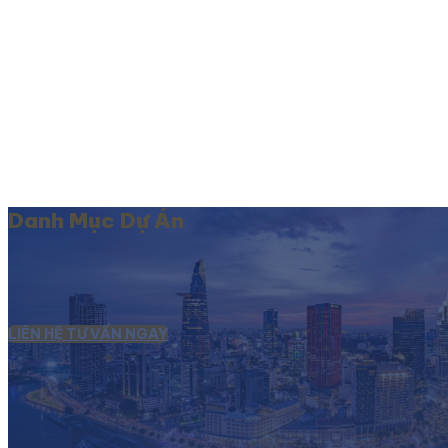
Danh Mục Dự Án
LIÊN HỆ TƯ VẤN NGAY