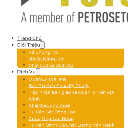
Trang Chủ
Giới Thiệu
Về Chúng Tôi
Hồ Sơ Năng Lực
Chất Lượng Dịch Vụ
Dịch Vụ
Quản Lý Toà Nhà
Bảo Trì, Sửa Chữa Kỹ Thuật
Tiếp nhận bàn giao và Quản lý Tiền vận
hành
Khai thác cho thuê
Tư Vấn Bất Động Sản
Cung Ứng Lao Động
Tư Vấn Đánh Giá Chất Lượng Vận Hành