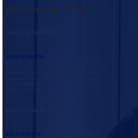
Dịch vụ của POTS
Quản Lý Tòa Nhà
Quản lý tòa nhà
là giải pháp vận hành toàn
diện dành cho chung cư, cao ốc văn phòng và
khu phức hợp. POTS cung cấp dịch vụ quản lý
tòa nhà chuyên nghiệp, giúp tối ưu chi phí vận
hành, kiểm soát rủi ro, nâng cao trải nghiệm
cư dân và đảm bảo hệ thống hoạt động ổn
định – minh bạch – hiệu quả lâu dài.
Bảo Trì Tòa Nhà
Bảo trì tòa nhà
là dịch vụ kỹ thuật định kỳ và