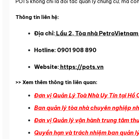
POTS không chỉ là đối tác quản lý chung cư, mà còn 
Thông tin liên hệ:
Địa chỉ:
Lầu 2, Tòa nhà PetroVietnam
Hotline: 0901 908 890
Website:
https://pots.vn
>> Xem thêm thông tin liên quan:
Đơn vị Quản Lý Toà Nhà Uy Tín tại Hồ 
Ban quản lý tòa nhà chuyên nghiệp n
Đơn vị Quản lý vận hành trung tâm th
Quyền hạn và trách nhiệm ban quản l