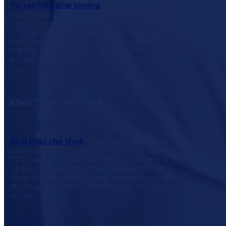
Tư vấn tiền khai trương
là bước chuẩn bị
quan trọng giúp dự án sẵn sàng vận hành
ngay từ ngày đầu tiên. POTS đồng hành cùng
chủ đầu tư trong việc xây dựng quy trình vận
hành, tuyển dụng nhân sự, đào tạo đội ngũ và
thiết lập hệ thống quản lý bài bản, đảm bảo dự
án hoạt động chuyên nghiệp – đồng bộ – hiệu
quả.
Khai Thác Cho Thuê
Khai thác cho thuê
là giải pháp tối ưu công
suất sử dụng và gia tăng giá trị bất động sản.
POTS xây dựng chiến lược định vị, marketing
và quản lý khách thuê hiệu quả, giúp tìm kiếm
đúng đối tượng khách hàng, nâng cao tỷ lệ lấp
đầy và phát triển mô hình khai thác bền vững
lâu dài.