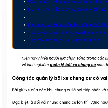
Cách quản lý bãi giữ xe an toàn, hiệu 
POTS cung cấp dịch vụ quản lý chung 
Rạp xiếc và Biểu diễn Đa năng Phú Th
Tập đoàn Dầu khí Petrovietnam – Hà 
Tòa nhà Chi Cục Hải Quan Khu Vực II –
Hiện nay nhiều người lựa chọn sống trong các 
về kinh nghiệm
quản lý bãi xe chung cư
sau đ
Công tác quản lý bãi xe chung cư có vai
Bãi giữ xe của các khu chung cư là nơi tiếp nhận và
Đặc biệt là đối với những chung cư lớn thì lượng ng