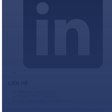
LIÊN HỆ
Website: www.pots.vn
Hotline: 0901 9088 90
Mail:
pots.info@petrosetco.com.vn
Địa chỉ: Unit 209-211, Lầu 2, Tòa nhà PetroVietnam, Số 1-5