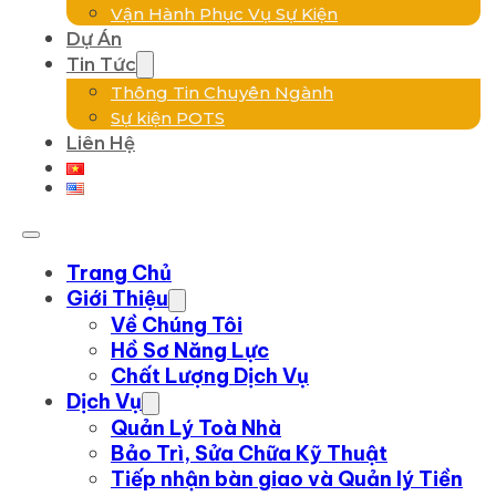
Vận Hành Phục Vụ Sự Kiện
Dự Án
Tin Tức
Thông Tin Chuyên Ngành
Sự kiện POTS
Liên Hệ
Trang Chủ
Giới Thiệu
Về Chúng Tôi
Hồ Sơ Năng Lực
Chất Lượng Dịch Vụ
Dịch Vụ
Quản Lý Toà Nhà
Bảo Trì, Sửa Chữa Kỹ Thuật
Tiếp nhận bàn giao và Quản lý Tiền