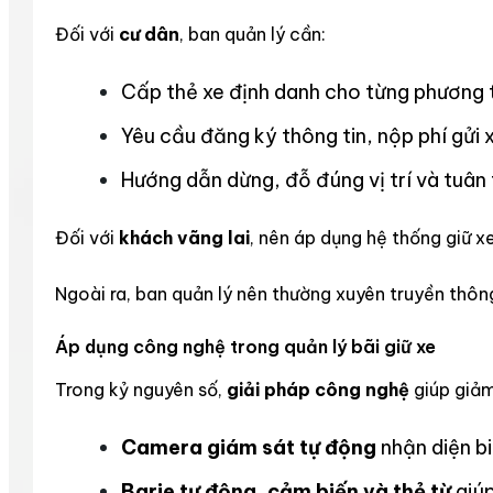
Đối với
cư dân
, ban quản lý cần:
Cấp thẻ xe định danh cho từng phương t
Yêu cầu đăng ký thông tin, nộp phí gửi x
Hướng dẫn dừng, đỗ đúng vị trí và tuân
Đối với
khách vãng lai
, nên áp dụng hệ thống giữ xe
Ngoài ra, ban quản lý nên thường xuyên truyền thô
Áp dụng công nghệ trong quản lý bãi giữ xe
Trong kỷ nguyên số,
giải pháp công nghệ
giúp giảm
Camera giám sát tự động
nhận diện bi
Barie tự động, cảm biến và thẻ từ
giúp