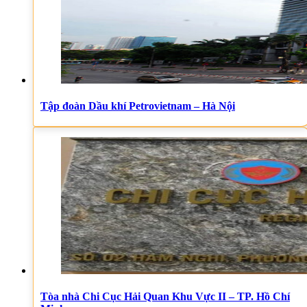
Tập đoàn Dầu khí Petrovietnam – Hà Nội
Tòa nhà Chi Cục Hải Quan Khu Vực II – TP. Hồ Chí