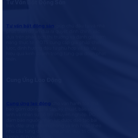
Tư Vấn Bất Động Sản
Tư vấn bất động sản
giúp chủ đầu tư và nhà
phát triển dự án đưa ra quyết định chính xác
dựa trên phân tích thị trường và đánh giá tiềm
năng thực tế. POTS cung cấp giải pháp chiến
lược, định hướng đầu tư phù hợp và tối ưu
hiệu quả kinh doanh trong từng giai đoạn phát
triển.
Cung Ứng Lao Động
Cung ứng lao động
cho vận hành tòa nhà
bao gồm đội ngũ lễ tân, kỹ thuật, bảo vệ, vệ
sinh và nhân sự hỗ trợ chuyên nghiệp. POTS
đảm bảo nguồn nhân lực được đào tạo bài
bản, đáp ứng nhanh chóng và linh hoạt theo
nhu cầu từng dự án, góp phần duy trì chất
lượng dịch vụ ổn định.