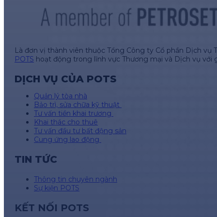
Là đơn vị thành viên thuộc Tổng Công ty Cổ phần Dịch vụ 
POTS
hoạt động trong lĩnh vực Thương mại và Dịch vụ với 
DỊCH VỤ CỦA POTS
Quản lý tòa nhà
Bảo trì, sửa chữa kỹ thuật
Tư vấn tiền khai trương
Khai thác cho thuê
Tư vấn đầu tư bất động sản
Cung ứng lao động
TIN TỨC
Thông tin chuyên ngành
Sự kiện POTS
KẾT NỐI POTS