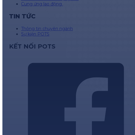
Cung ứng lao động
TIN TỨC
Thông tin chuyên ngành
Sự kiện POTS
KẾT NỐI POTS