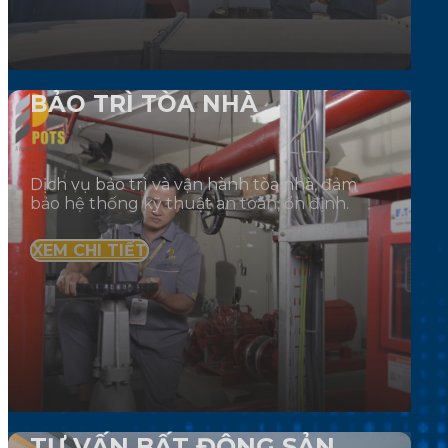
BẢO TRÌ TÒA NHÀ
Dịch vụ bảo trì và vận hành tòa nhà, đảm
bảo hệ thống kỹ thuật an toàn, ổn định.
XEM CHI TIẾT
TƯ VẤN BẤT ĐỘNG SẢN