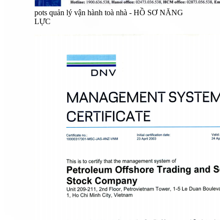
pots quản lý vận hành toà nhà - HỒ SƠ NĂNG
LỰC