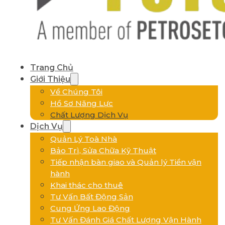
Trang Chủ
Giới Thiệu
Về Chúng Tôi
Hồ Sơ Năng Lực
Chất Lượng Dịch Vụ
Dịch Vụ
Quản Lý Toà Nhà
Bảo Trì, Sửa Chữa Kỹ Thuật
Tiếp nhận bàn giao và Quản lý Tiền vận
hành
Khai thác cho thuê
Tư Vấn Bất Động Sản
Cung Ứng Lao Động
Tư Vấn Đánh Giá Chất Lượng Vận Hành