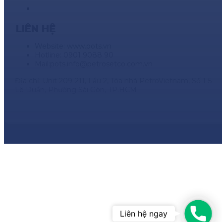
LIÊN HỆ
Website: www.pots.vn
Hotline: 0901 9088 90
Mail:
pots.info@petrosetco.com.vn
Địa chỉ: Unit 209-211, Lầu 2, Tòa nhà PetroVietnam, Số 1-5
Lê Duẩn, Phường Sài Gòn, TP.HCM
Phon
Liên hệ ngay