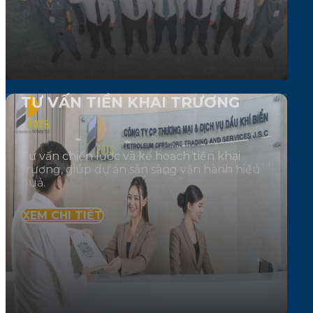
TƯ VẤN TIỀN KHAI TRƯƠNG
Tư vấn chiến lược và kế hoạch tiền khai
trương, giúp dự án sẵn sàng vận hành hiệu
quả.
XEM CHI TIẾT