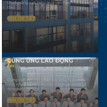
thuê, nâng cao hiệu quả vận hành và doanh
thu.
XEM CHI TIẾT
CUNG ỨNG LAO ĐỘNG
Cung cấp nguồn nhân lực phù hợp, đáp
ứng nhanh nhu cầu vận hành và quản lý
doanh nghiệp.
XEM CHI TIẾT