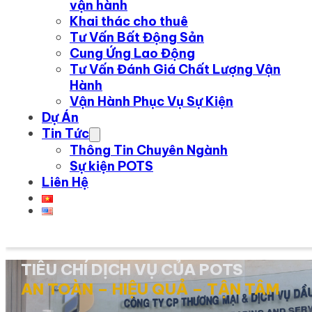
vận hành
Khai thác cho thuê
Tư Vấn Bất Động Sản
Cung Ứng Lao Động
Tư Vấn Đánh Giá Chất Lượng Vận
Hành
Vận Hành Phục Vụ Sự Kiện
Dự Án
Tin Tức
Thông Tin Chuyên Ngành
Sự kiện POTS
Liên Hệ
TIÊU CHÍ DỊCH VỤ CỦA POTS
AN TOÀN – HIỆU QUẢ – TẬN TÂM