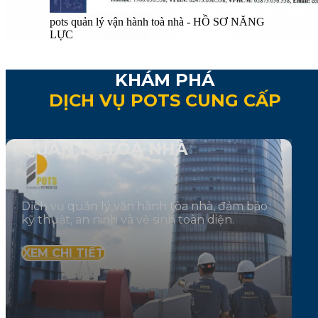
pots quản lý vận hành toà nhà - HỒ SƠ NĂNG
LỰC
KHÁM PHÁ
DỊCH VỤ POTS CUNG CẤP
QUẢN LÝ TÒA NHÀ
Dịch vụ quản lý vận hành tòa nhà, đảm bảo
kỹ thuật, an ninh và vệ sinh toàn diện.
XEM CHI TIẾT