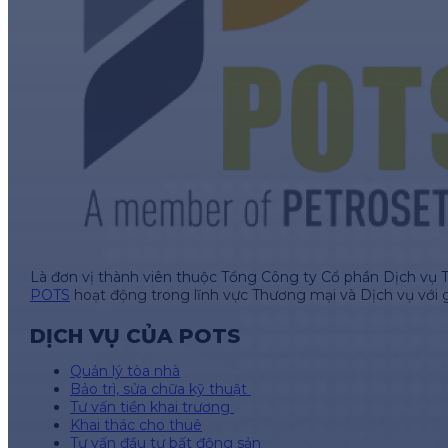
Là đơn vị thành viên thuộc Tổng Công ty Cổ phần Dịch vụ 
POTS
hoạt động trong lĩnh vực Thương mại và Dịch vụ với 
DỊCH VỤ CỦA POTS
Quản lý tòa nhà
Bảo trì, sửa chữa kỹ thuật
Tư vấn tiền khai trương
Khai thác cho thuê
Tư vấn đầu tư bất động sản