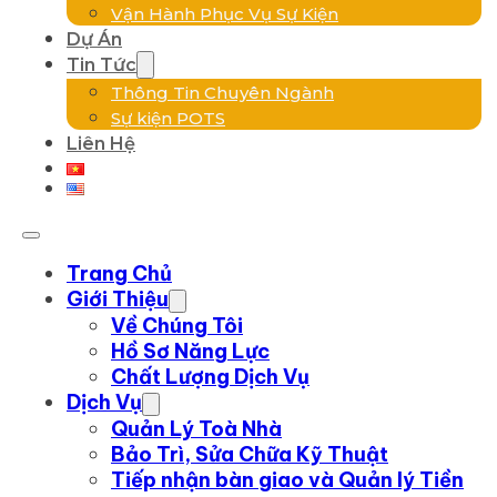
Vận Hành Phục Vụ Sự Kiện
Dự Án
Tin Tức
Thông Tin Chuyên Ngành
Sự kiện POTS
Liên Hệ
Trang Chủ
Giới Thiệu
Về Chúng Tôi
Hồ Sơ Năng Lực
Chất Lượng Dịch Vụ
Dịch Vụ
Quản Lý Toà Nhà
Bảo Trì, Sửa Chữa Kỹ Thuật
Tiếp nhận bàn giao và Quản lý Tiền