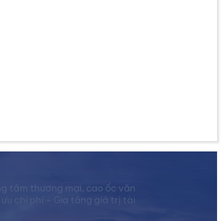
ng tâm thương mại, cao ốc văn
chi phí – Gia tăng giá trị tài