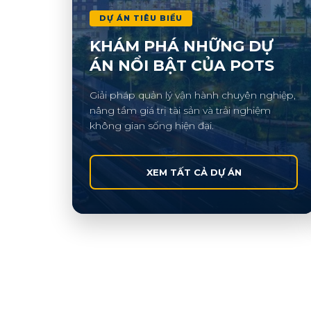
DỰ ÁN TIÊU BIỂU
KHÁM PHÁ NHỮNG DỰ
ÁN NỔI BẬT CỦA POTS
Giải pháp quản lý vận hành chuyên nghiệp,
nâng tầm giá trị tài sản và trải nghiệm
không gian sống hiện đại.
XEM TẤT CẢ DỰ ÁN