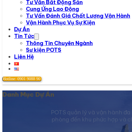
Tư Vấn Bất Động Sản
Cung Ứng Lao Động
Tư Vấn Đánh Giá Chất Lượng Vận Hành
Vận Hành Phục Vụ Sự Kiện
Dự Án
Tin Tức
Thông Tin Chuyên Ngành
Sự kiện POTS
Liên Hệ
Hotline: 0901 9088 90
Danh Mục Dự Án
POTS quản lý và vận hành đa 
phòng đến khu phức hợp và chu