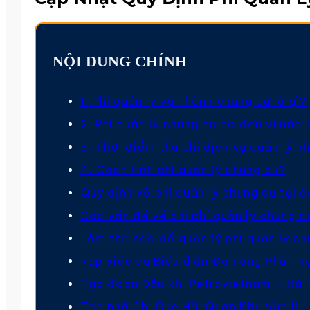
NỘI DUNG CHÍNH
1. Phí quản lý vận hành chung cư là gì?
2. Phí quản lý chung cư do đơn vị nào 
3. Thời điểm thu phí dịch vụ quản lý n
4. Cách tính phí quản lý chung cư?
Quy định về phí quản lý chung cư tại 
Các vấn đề về chi phí quản lý chung c
Làm thế nào để quản lý phí quản lý ch
Rạp xiếc và Biểu diễn Đa năng Phú Th
Tập đoàn Dầu khí Petrovietnam – Hà 
Tòa nhà Chi Cục Hải Quan Khu Vực II –