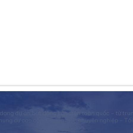
dạng dự án bất động sản trên toàn quốc – từ tru
ng cư cao cấp. Chuẩn mực chuyên nghiệp – Tối ưu 
sản bền vững.