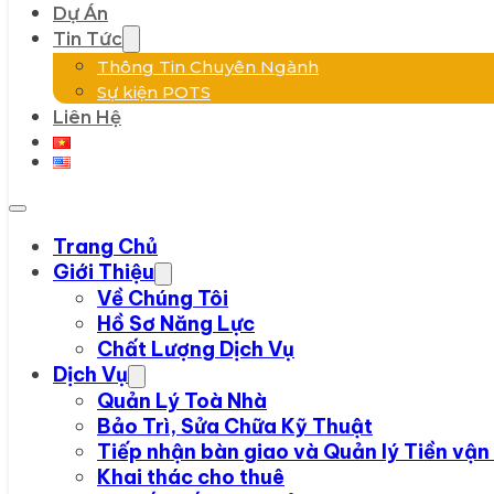
Dự Án
Tin Tức
Thông Tin Chuyên Ngành
Sự kiện POTS
Liên Hệ
Trang Chủ
Giới Thiệu
Về Chúng Tôi
Hồ Sơ Năng Lực
Chất Lượng Dịch Vụ
Dịch Vụ
Quản Lý Toà Nhà
Bảo Trì, Sửa Chữa Kỹ Thuật
Tiếp nhận bàn giao và Quản lý Tiền vận
Khai thác cho thuê