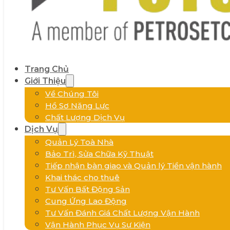
Trang Chủ
Giới Thiệu
Về Chúng Tôi
Hồ Sơ Năng Lực
Chất Lượng Dịch Vụ
Dịch Vụ
Quản Lý Toà Nhà
Bảo Trì, Sửa Chữa Kỹ Thuật
Tiếp nhận bàn giao và Quản lý Tiền vận hành
Khai thác cho thuê
Tư Vấn Bất Động Sản
Cung Ứng Lao Động
Tư Vấn Đánh Giá Chất Lượng Vận Hành
Vận Hành Phục Vụ Sự Kiện