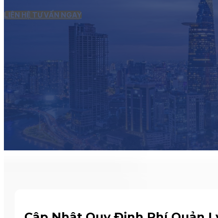
LIÊN HỆ TƯ VẤN NGAY
Cập Nhật Quy Định Phí Quản L