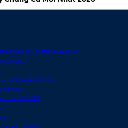
chịu trách nhiệm thu và quản lý?
hà chung cư
các thành phố lớn 2026
ư hiện nay
ung cư tốt nhất?
ọ
Nội
 TP. Hồ Chí Minh