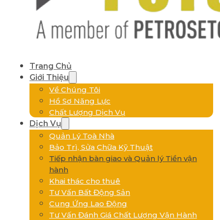
Trang Chủ
Giới Thiệu
Về Chúng Tôi
Hồ Sơ Năng Lực
Chất Lượng Dịch Vụ
Dịch Vụ
Quản Lý Toà Nhà
Bảo Trì, Sửa Chữa Kỹ Thuật
Tiếp nhận bàn giao và Quản lý Tiền vận
hành
Khai thác cho thuê
Tư Vấn Bất Động Sản
Cung Ứng Lao Động
Tư Vấn Đánh Giá Chất Lượng Vận Hành