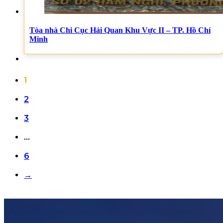
Tòa nhà Chi Cục Hải Quan Khu Vực II – TP. Hồ Chí
Minh
1
2
3
…
6
→