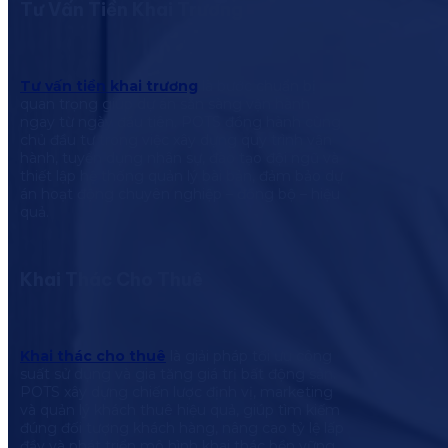
Tư Vấn Tiền Khai Trương
Tư vấn tiền khai trương
là bước chuẩn bị
quan trọng giúp dự án sẵn sàng vận hành
ngay từ ngày đầu tiên. POTS đồng hành cùng
chủ đầu tư trong việc xây dựng quy trình vận
hành, tuyển dụng nhân sự, đào tạo đội ngũ và
thiết lập hệ thống quản lý bài bản, đảm bảo dự
án hoạt động chuyên nghiệp – đồng bộ – hiệu
quả.
Khai Thác Cho Thuê
Khai thác cho thuê
là giải pháp tối ưu công
suất sử dụng và gia tăng giá trị bất động sản.
POTS xây dựng chiến lược định vị, marketing
và quản lý khách thuê hiệu quả, giúp tìm kiếm
đúng đối tượng khách hàng, nâng cao tỷ lệ lấp
đầy và phát triển mô hình khai thác bền vững