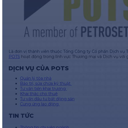
Là đơn vị thành viên thuộc Tổng Công ty Cổ phần Dịch vụ 
POTS
hoạt động trong lĩnh vực Thương mại và Dịch vụ với 
DỊCH VỤ CỦA POTS
Quản lý tòa nhà
Bảo trì, sửa chữa kỹ thuật
Tư vấn tiền khai trương
Khai thác cho thuê
Tư vấn đầu tư bất động sản
Cung ứng lao động
TIN TỨC
Thông tin chuyên ngành