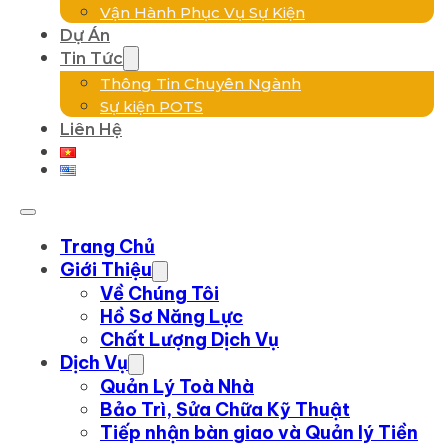
Vận Hành Phục Vụ Sự Kiện
Dự Án
Tin Tức
Thông Tin Chuyên Ngành
Sự kiện POTS
Liên Hệ
Trang Chủ
Giới Thiệu
Về Chúng Tôi
Hồ Sơ Năng Lực
Chất Lượng Dịch Vụ
Dịch Vụ
Quản Lý Toà Nhà
Bảo Trì, Sửa Chữa Kỹ Thuật
Tiếp nhận bàn giao và Quản lý Tiền