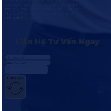
sinh và nhân sự hỗ trợ chuyên nghiệp. POTS
đảm bảo nguồn nhân lực được đào tạo bài
bản, đáp ứng nhanh chóng và linh hoạt theo
nhu cầu từng dự án, góp phần duy trì chất
lượng dịch vụ ổn định.
Liên Hệ Tư Vấn Ngay
GỬI NGAY