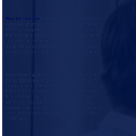
Bảo trì tòa nhà
là dịch vụ kỹ thuật định kỳ và
đột xuất nhằm đảm bảo hệ thống điện, nước,
PCCC, thang máy và toàn bộ hạ tầng luôn vận
hành ổn định. POTS cung cấp giải pháp bảo trì
tòa nhà chuyên nghiệp, giúp kéo dài tuổi thọ
công trình, hạn chế rủi ro và giảm thiểu tối đa
các sự cố phát sinh trong quá trình vận hành.
Quy trình lắp đặt hệ thống BMS
bao gồm
nhiều giai đoạn, từ chuẩn bị, lắp đặt thiết bị
trong tủ điều khiển, đến đấu nối dây tín hiệu và
kết nối với các hệ thống khác. Đầu tiên, cần
kiểm tra thiết bị và lắp đặt tủ điều khiển, sau
đó đi dây cáp nguồn và tín hiệu. Cuối cùng,
đấu nối dây vào thiết bị, cài đặt phần mềm và
chạy thử để đảm bảo hệ thống hoạt động
chính xác.