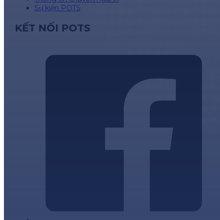
Sự kiện POTS
KẾT NỐI POTS