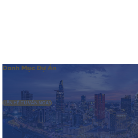
Danh Mục Dự Án
LIÊN HỆ TƯ VẤN NGAY