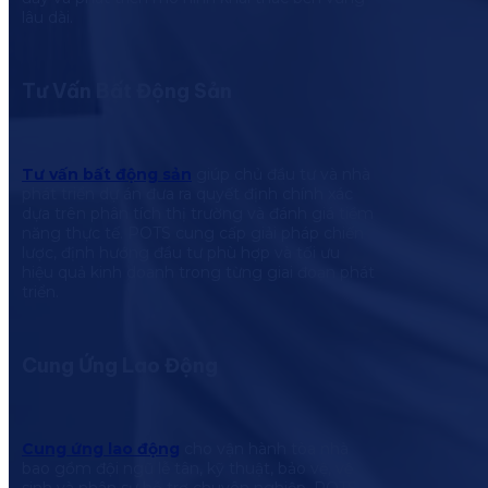
lâu dài.
Tư Vấn Bất Động Sản
Tư vấn bất động sản
giúp chủ đầu tư và nhà
phát triển dự án đưa ra quyết định chính xác
dựa trên phân tích thị trường và đánh giá tiềm
năng thực tế. POTS cung cấp giải pháp chiến
lược, định hướng đầu tư phù hợp và tối ưu
hiệu quả kinh doanh trong từng giai đoạn phát
triển.
Cung Ứng Lao Động
Cung ứng lao động
cho vận hành tòa nhà
bao gồm đội ngũ lễ tân, kỹ thuật, bảo vệ, vệ