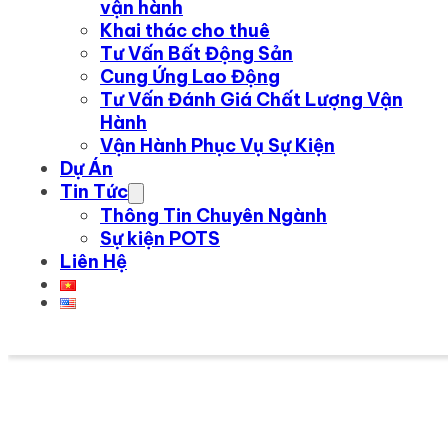
vận hành
Khai thác cho thuê
Tư Vấn Bất Động Sản
Cung Ứng Lao Động
Tư Vấn Đánh Giá Chất Lượng Vận
Hành
Vận Hành Phục Vụ Sự Kiện
Dự Án
Tin Tức
Thông Tin Chuyên Ngành
Sự kiện POTS
Liên Hệ