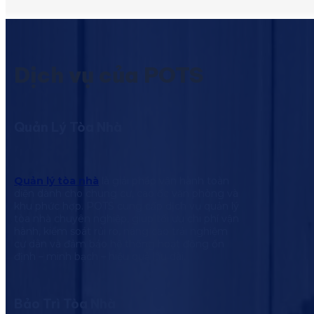
Dịch vụ của POTS
Quản Lý Tòa Nhà
Quản lý tòa nhà
là giải pháp vận hành toàn
diện dành cho chung cư, cao ốc văn phòng và
khu phức hợp. POTS cung cấp dịch vụ quản lý
tòa nhà chuyên nghiệp, giúp tối ưu chi phí vận
hành, kiểm soát rủi ro, nâng cao trải nghiệm
cư dân và đảm bảo hệ thống hoạt động ổn
định – minh bạch – hiệu quả lâu dài.
Bảo Trì Tòa Nhà