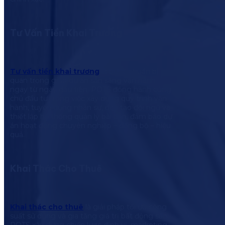
Tư Vấn Tiền Khai Trương
Tư vấn tiền khai trương
là bước chuẩn bị
quan trọng giúp dự án sẵn sàng vận hành
ngay từ ngày đầu tiên. POTS đồng hành cùng
chủ đầu tư trong việc xây dựng quy trình vận
hành, tuyển dụng nhân sự, đào tạo đội ngũ và
thiết lập hệ thống quản lý bài bản, đảm bảo dự
án hoạt động chuyên nghiệp – đồng bộ – hiệu
quả.
Khai Thác Cho Thuê
Khai thác cho thuê
là giải pháp tối ưu công
suất sử dụng và gia tăng giá trị bất động sản.