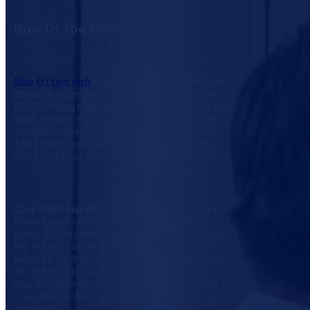
Bảo Trì Tòa Nhà
Bảo trì tòa nhà
là dịch vụ kỹ thuật định kỳ và
đột xuất nhằm đảm bảo hệ thống điện, nước,
PCCC, thang máy và toàn bộ hạ tầng luôn vận
hành ổn định. POTS cung cấp giải pháp bảo trì
tòa nhà chuyên nghiệp, giúp kéo dài tuổi thọ
công trình, hạn chế rủi ro và giảm thiểu tối đa
các sự cố phát sinh trong quá trình vận hành.
Quy trình lắp đặt hệ thống BMS
bao gồm
nhiều giai đoạn, từ chuẩn bị, lắp đặt thiết bị
trong tủ điều khiển, đến đấu nối dây tín hiệu và
kết nối với các hệ thống khác. Đầu tiên, cần
kiểm tra thiết bị và lắp đặt tủ điều khiển, sau
đó đi dây cáp nguồn và tín hiệu. Cuối cùng,
đấu nối dây vào thiết bị, cài đặt phần mềm và
chạy thử để đảm bảo hệ thống hoạt động
chính xác.