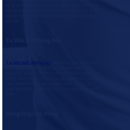
POTS xây dựng chiến lược định vị, marketing
và quản lý khách thuê hiệu quả, giúp tìm kiếm
đúng đối tượng khách hàng, nâng cao tỷ lệ lấp
đầy và phát triển mô hình khai thác bền vững
lâu dài.
Tư Vấn Bất Động Sản
Tư vấn bất động sản
giúp chủ đầu tư và nhà
phát triển dự án đưa ra quyết định chính xác
dựa trên phân tích thị trường và đánh giá tiềm
năng thực tế. POTS cung cấp giải pháp chiến
lược, định hướng đầu tư phù hợp và tối ưu
hiệu quả kinh doanh trong từng giai đoạn phát
triển.
Cung Ứng Lao Động