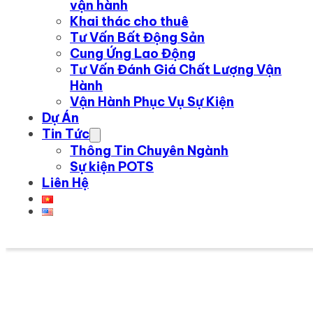
vận hành
Khai thác cho thuê
Tư Vấn Bất Động Sản
Cung Ứng Lao Động
Tư Vấn Đánh Giá Chất Lượng Vận
Hành
Vận Hành Phục Vụ Sự Kiện
Dự Án
Tin Tức
Thông Tin Chuyên Ngành
Sự kiện POTS
Liên Hệ