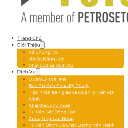
Trang Chủ
Giới Thiệu
Về Chúng Tôi
Hồ Sơ Năng Lực
Chất Lượng Dịch Vụ
Dịch Vụ
Quản Lý Toà Nhà
Bảo Trì, Sửa Chữa Kỹ Thuật
Tiếp nhận bàn giao và Quản lý Tiền vận
hành
Khai thác cho thuê
Tư Vấn Bất Động Sản
Cung Ứng Lao Động
Tư Vấn Đánh Giá Chất Lượng Vận Hành