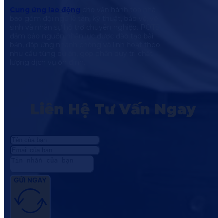
Cung ứng lao động
cho vận hành tòa nhà
bao gồm đội ngũ lễ tân, kỹ thuật, bảo vệ, vệ
sinh và nhân sự hỗ trợ chuyên nghiệp. POTS
đảm bảo nguồn nhân lực được đào tạo bài
bản, đáp ứng nhanh chóng và linh hoạt theo
nhu cầu từng dự án, góp phần duy trì chất
lượng dịch vụ ổn định.
Liên Hệ Tư Vấn Ngay
GỬI NGAY