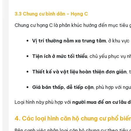
3.3 Chung cư bình dân – Hạng C
Chung cư hạng C là phân khúc hướng đến mục tiêu gi
Vị trí thường nằm xa trung tâm
, ở khu vực
Tiện ích ở mức tối thiểu
, chủ yếu phục vụ n
Thiết kế và vật liệu hoàn thiện đơn giản
, 
Giá bán thấp, dễ tiếp cận
, phù hợp với ng
Loại hình này phù hợp với
người mua để an cư lâu d
4. Các loại hình căn hộ chung cư phổ biến
Bên cạnh việc phân loại căn hộ chung cư theo tiêu c