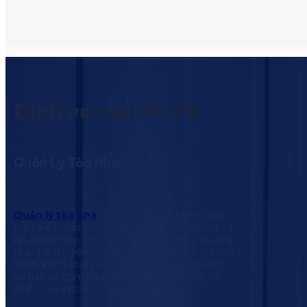
Dịch vụ của POTS
Quản Lý Tòa Nhà
Quản lý tòa nhà
là giải pháp vận hành toàn
diện dành cho chung cư, cao ốc văn phòng và
khu phức hợp. POTS cung cấp dịch vụ quản lý
tòa nhà chuyên nghiệp, giúp tối ưu chi phí vận
hành, kiểm soát rủi ro, nâng cao trải nghiệm
cư dân và đảm bảo hệ thống hoạt động ổn
định – minh bạch – hiệu quả lâu dài.