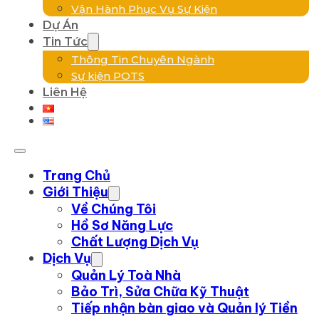
Vận Hành Phục Vụ Sự Kiện
Dự Án
Tin Tức
Thông Tin Chuyên Ngành
Sự kiện POTS
Liên Hệ
Trang Chủ
Giới Thiệu
Về Chúng Tôi
Hồ Sơ Năng Lực
Chất Lượng Dịch Vụ
Dịch Vụ
Quản Lý Toà Nhà
Bảo Trì, Sửa Chữa Kỹ Thuật
Tiếp nhận bàn giao và Quản lý Tiền