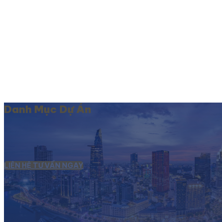
Danh Mục Dự Án
LIÊN HỆ TƯ VẤN NGAY