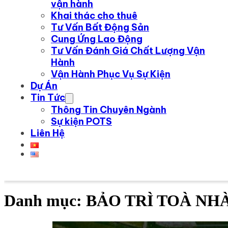
vận hành
Khai thác cho thuê
Tư Vấn Bất Động Sản
Cung Ứng Lao Động
Tư Vấn Đánh Giá Chất Lượng Vận
Hành
Vận Hành Phục Vụ Sự Kiện
Dự Án
Tin Tức
Thông Tin Chuyên Ngành
Sự kiện POTS
Liên Hệ
Danh mục:
BẢO TRÌ TOÀ NH