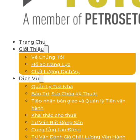
Trang Chủ
Giới Thiệu
Về Chúng Tôi
Hồ Sơ Năng Lực
Chất Lượng Dịch Vụ
Dịch Vụ
Quản Lý Toà Nhà
Bảo Trì, Sửa Chữa Kỹ Thuật
Tiếp nhận bàn giao và Quản lý Tiền vận
hành
Khai thác cho thuê
Tư Vấn Bất Động Sản
Cung Ứng Lao Động
Tư Vấn Đánh Giá Chất Lượng Vận Hành