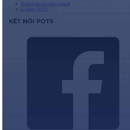
Thông tin chuyên ngành
Sự kiện POTS
KẾT NỐI POTS