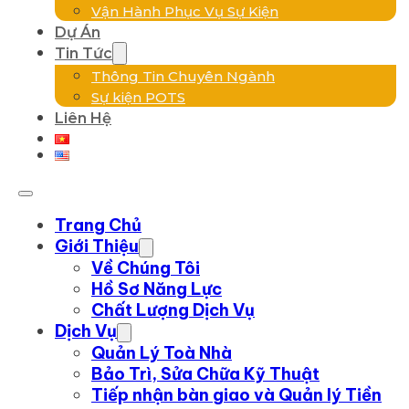
Vận Hành Phục Vụ Sự Kiện
Dự Án
Tin Tức
Thông Tin Chuyên Ngành
Sự kiện POTS
Liên Hệ
Trang Chủ
Giới Thiệu
Về Chúng Tôi
Hồ Sơ Năng Lực
Chất Lượng Dịch Vụ
Dịch Vụ
Quản Lý Toà Nhà
Bảo Trì, Sửa Chữa Kỹ Thuật
Tiếp nhận bàn giao và Quản lý Tiền