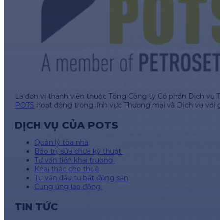
Là đơn vị thành viên thuộc Tổng Công ty Cổ phần Dịch vụ 
POTS
hoạt động trong lĩnh vực Thương mại và Dịch vụ với 
DỊCH VỤ CỦA POTS
Quản lý tòa nhà
Bảo trì, sửa chữa kỹ thuật
Tư vấn tiền khai trương
Khai thác cho thuê
Tư vấn đầu tư bất động sản
Cung ứng lao động
TIN TỨC