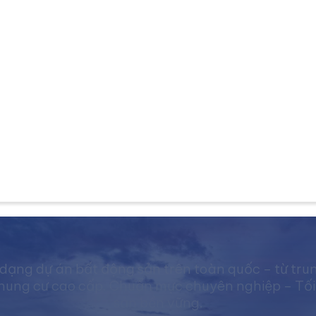
dạng dự án bất động sản trên toàn quốc – từ tru
ng cư cao cấp. Chuẩn mực chuyên nghiệp – Tối ưu 
sản bền vững.