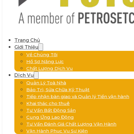
Trang Chủ
Giới Thiệu
Về Chúng Tôi
Hồ Sơ Năng Lực
Chất Lượng Dịch Vụ
Dịch Vụ
Quản Lý Toà Nhà
Bảo Trì, Sửa Chữa Kỹ Thuật
Tiếp nhận bàn giao và Quản lý Tiền vận hành
Khai thác cho thuê
Tư Vấn Bất Động Sản
Cung Ứng Lao Động
Tư Vấn Đánh Giá Chất Lượng Vận Hành
Vận Hành Phục Vụ Sự Kiện