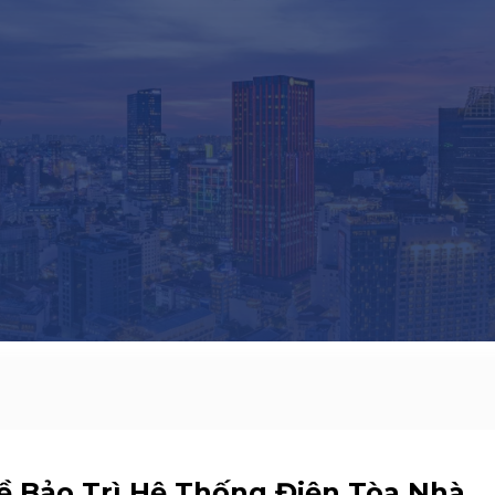
ề Bảo Trì Hệ Thống Điện Tòa Nhà