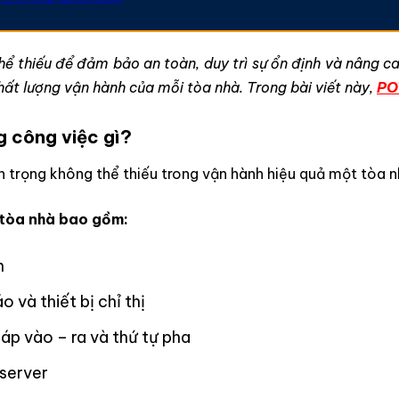
hể thiếu để đảm bảo an toàn, duy trì sự ổn định và nâng c
chất lượng vận hành của mỗi tòa nhà. Trong bài viết này,
PO
g công việc gì?
n trọng không thể thiếu trong vận hành hiệu quả một tòa n
n tòa nhà bao gồm:
n
 và thiết bị chỉ thị
 áp vào – ra và thứ tự pha
 server