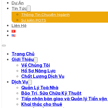
Dự Án
Tin Tức
Thông Tin Chuyên Ngành
Sự kiện POTS
Liên Hệ
Trang Chủ
Giới Thiệu
Về Chúng Tôi
Hồ Sơ Năng Lực
Chất Lượng Dịch Vụ
Dịch Vụ
Quản Lý Toà Nhà
Bảo Trì, Sửa Chữa Kỹ Thuật
Tiếp nhận bàn giao và Quản lý Tiền vận
Khai thác cho thuê