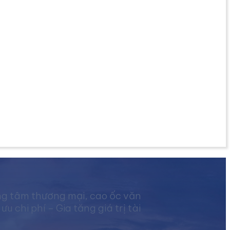
ng tâm thương mại, cao ốc văn
chi phí – Gia tăng giá trị tài