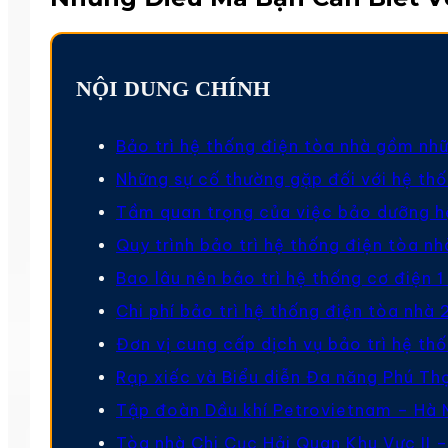
NỘI DUNG CHÍNH
Bảo trì hệ thống điện tòa nhà gồm nh
Những sự cố thường gặp đối với hệ th
Tầm quan trọng của việc bảo dưỡng h
Quy trình bảo trì hệ thống điện tòa nh
Bao lâu nên bảo trì hệ thống cơ điện 1
Chi phí bảo trì hệ thống điện tòa nhà
Đơn vị cung cấp dịch vụ bảo trì hệ th
Rạp xiếc và Biểu diễn Đa năng Phú Th
Tập đoàn Dầu khí Petrovietnam – Hà 
Tòa nhà Chi Cục Hải Quan Khu Vực II –