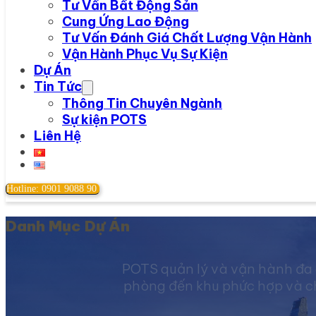
Tư Vấn Bất Động Sản
Cung Ứng Lao Động
Tư Vấn Đánh Giá Chất Lượng Vận Hành
Vận Hành Phục Vụ Sự Kiện
Dự Án
Tin Tức
Thông Tin Chuyên Ngành
Sự kiện POTS
Liên Hệ
Hotline: 0901 9088 90
Danh Mục Dự Án
POTS quản lý và vận hành đa 
phòng đến khu phức hợp và chu