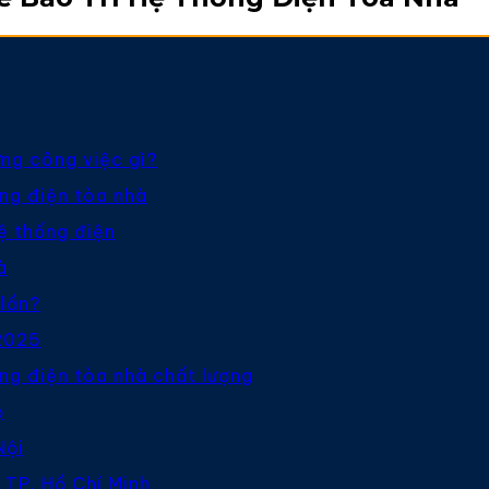
ững công việc gì?
ống điện tòa nhà
ệ thống điện
à
 lần?
 2025
ống điện tòa nhà chất lượng
ọ
Nội
 TP. Hồ Chí Minh