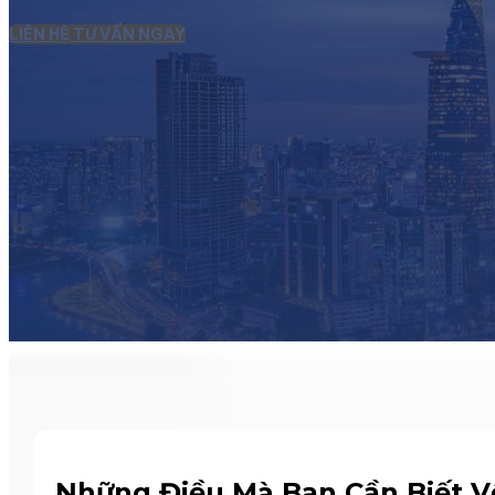
LIÊN HỆ TƯ VẤN NGAY
Những Điều Mà Bạn Cần Biết V