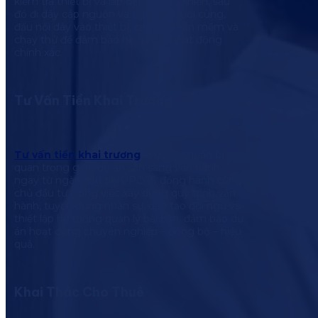
kiểm tra thiết bị và lắp đặt tủ điều khiển, sau
đó đi dây cáp nguồn và tín hiệu. Cuối cùng,
đấu nối dây vào thiết bị, cài đặt phần mềm và
chạy thử để đảm bảo hệ thống hoạt động
chính xác.
Tư Vấn Tiền Khai Trương
Tư vấn tiền khai trương
là bước chuẩn bị
quan trọng giúp dự án sẵn sàng vận hành
ngay từ ngày đầu tiên. POTS đồng hành cùng
chủ đầu tư trong việc xây dựng quy trình vận
hành, tuyển dụng nhân sự, đào tạo đội ngũ và
thiết lập hệ thống quản lý bài bản, đảm bảo dự
án hoạt động chuyên nghiệp – đồng bộ – hiệu
quả.
Khai Thác Cho Thuê