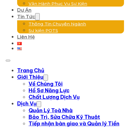
Vận Hành Phục Vụ Sự Kiện
Dự Án
Tin Tức
Thông Tin Chuyên Ngành
Sự kiện POTS
Liên Hệ
Trang Chủ
Giới Thiệu
Về Chúng Tôi
Hồ Sơ Năng Lực
Chất Lượng Dịch Vụ
Dịch Vụ
Quản Lý Toà Nhà
Bảo Trì, Sửa Chữa Kỹ Thuật
Tiếp nhận bàn giao và Quản lý Tiền