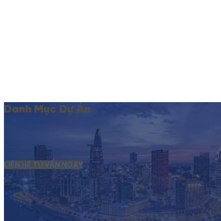
Danh Mục Dự Án
LIÊN HỆ TƯ VẤN NGAY