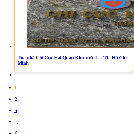
Tòa nhà Chi Cục Hải Quan Khu Vực II – TP. Hồ Chí
Minh
1
2
3
…
6