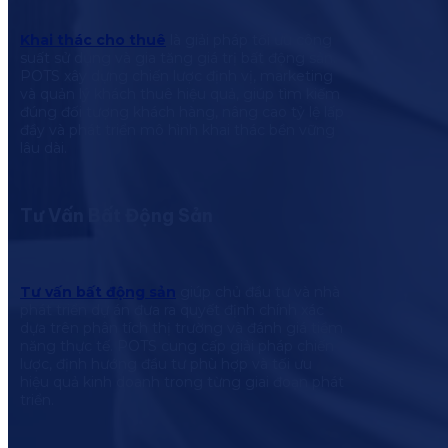
Khai thác cho thuê
là giải pháp tối ưu công
suất sử dụng và gia tăng giá trị bất động sản.
POTS xây dựng chiến lược định vị, marketing
và quản lý khách thuê hiệu quả, giúp tìm kiếm
đúng đối tượng khách hàng, nâng cao tỷ lệ lấp
đầy và phát triển mô hình khai thác bền vững
lâu dài.
Tư Vấn Bất Động Sản
Tư vấn bất động sản
giúp chủ đầu tư và nhà
phát triển dự án đưa ra quyết định chính xác
dựa trên phân tích thị trường và đánh giá tiềm
năng thực tế. POTS cung cấp giải pháp chiến
lược, định hướng đầu tư phù hợp và tối ưu
hiệu quả kinh doanh trong từng giai đoạn phát
triển.