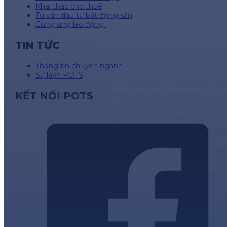
Khai thác cho thuê
Tư vấn đầu tư bất động sản
Cung ứng lao động
TIN TỨC
Thông tin chuyên ngành
Sự kiện POTS
KẾT NỐI POTS