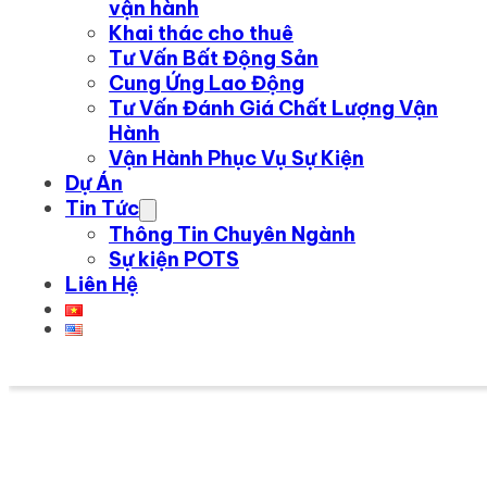
vận hành
Khai thác cho thuê
Tư Vấn Bất Động Sản
Cung Ứng Lao Động
Tư Vấn Đánh Giá Chất Lượng Vận
Hành
Vận Hành Phục Vụ Sự Kiện
Dự Án
Tin Tức
Thông Tin Chuyên Ngành
Sự kiện POTS
Liên Hệ