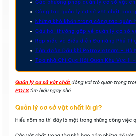
Các phương pháp quản lý cơ sở vật ch
Công tác quản lý cơ sở vật chất bao 
Những khó khăn trong công tác quản l
Câu hỏi thường gặp về quản lý cơ sở v
Rạp xiếc và Biểu diễn Đa năng Phú Th
Tập đoàn Dầu khí Petrovietnam – Hà 
Tòa nhà Chi Cục Hải Quan Khu Vực II –
Quản lý cơ sở vật chất
đóng vai trò quan trọng tro
POTS
tìm hiểu ngay nhé.
Quản lý cơ sở vật chất là gì?
Hiểu nôm na thì đây là một trong những công việc 
Các vật chất trong tòa nhà bao gồm những đồ vật, 