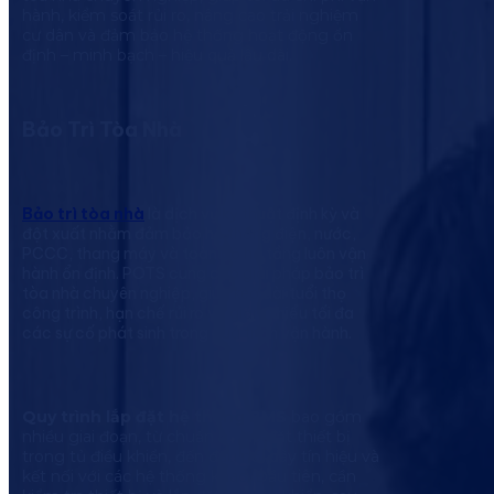
hành, kiểm soát rủi ro, nâng cao trải nghiệm
cư dân và đảm bảo hệ thống hoạt động ổn
định – minh bạch – hiệu quả lâu dài.
Bảo Trì Tòa Nhà
Bảo trì tòa nhà
là dịch vụ kỹ thuật định kỳ và
đột xuất nhằm đảm bảo hệ thống điện, nước,
PCCC, thang máy và toàn bộ hạ tầng luôn vận
hành ổn định. POTS cung cấp giải pháp bảo trì
tòa nhà chuyên nghiệp, giúp kéo dài tuổi thọ
công trình, hạn chế rủi ro và giảm thiểu tối đa
các sự cố phát sinh trong quá trình vận hành.
Quy trình lắp đặt hệ thống BMS
bao gồm
nhiều giai đoạn, từ chuẩn bị, lắp đặt thiết bị
trong tủ điều khiển, đến đấu nối dây tín hiệu và
kết nối với các hệ thống khác. Đầu tiên, cần