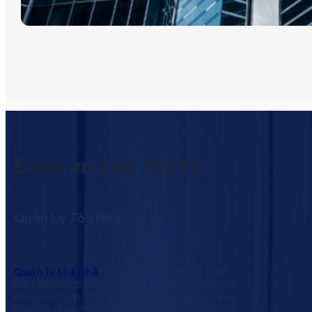
Dịch vụ của POTS
Quản Lý Tòa Nhà
Quản lý tòa nhà
là giải pháp vận hành toàn
diện dành cho chung cư, cao ốc văn phòng và
khu phức hợp. POTS cung cấp dịch vụ quản lý
tòa nhà chuyên nghiệp, giúp tối ưu chi phí vận