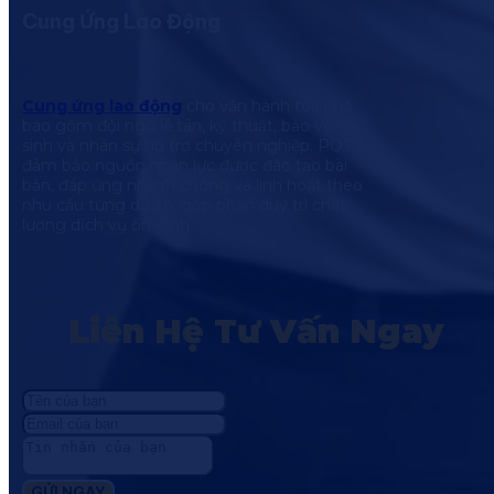
Cung Ứng Lao Động
Cung ứng lao động
cho vận hành tòa nhà
bao gồm đội ngũ lễ tân, kỹ thuật, bảo vệ, vệ
sinh và nhân sự hỗ trợ chuyên nghiệp. POTS
đảm bảo nguồn nhân lực được đào tạo bài
bản, đáp ứng nhanh chóng và linh hoạt theo
nhu cầu từng dự án, góp phần duy trì chất
lượng dịch vụ ổn định.
Liên Hệ Tư Vấn Ngay
GỬI NGAY