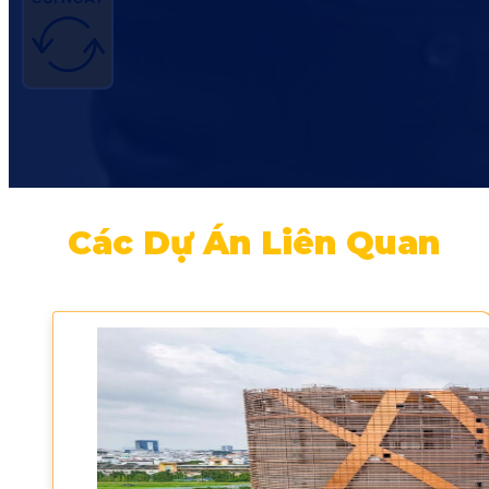
Các Dự Án Liên Quan