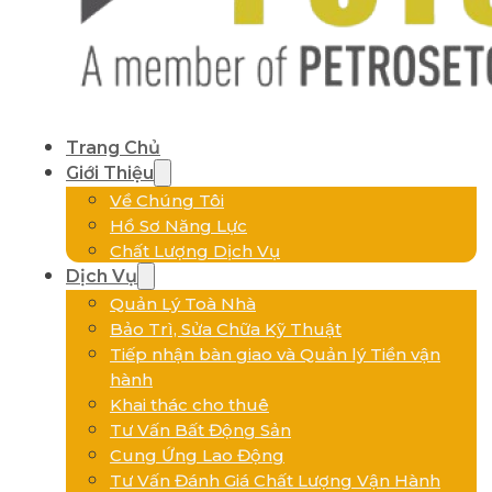
Trang Chủ
Giới Thiệu
Về Chúng Tôi
Hồ Sơ Năng Lực
Chất Lượng Dịch Vụ
Dịch Vụ
Quản Lý Toà Nhà
Bảo Trì, Sửa Chữa Kỹ Thuật
Tiếp nhận bàn giao và Quản lý Tiền vận
hành
Khai thác cho thuê
Tư Vấn Bất Động Sản
Cung Ứng Lao Động
Tư Vấn Đánh Giá Chất Lượng Vận Hành