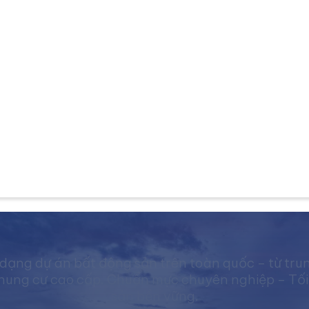
dạng dự án bất động sản trên toàn quốc – từ tru
ng cư cao cấp. Chuẩn mực chuyên nghiệp – Tối ưu 
sản bền vững.