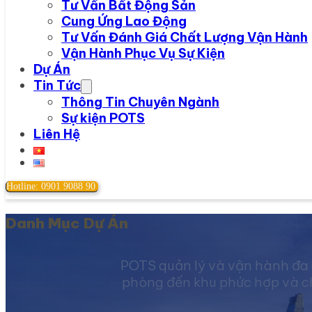
Tư Vấn Bất Động Sản
Cung Ứng Lao Động
Tư Vấn Đánh Giá Chất Lượng Vận Hành
Vận Hành Phục Vụ Sự Kiện
Dự Án
Tin Tức
Thông Tin Chuyên Ngành
Sự kiện POTS
Liên Hệ
Hotline: 0901 9088 90
Danh Mục Dự Án
POTS quản lý và vận hành đa 
phòng đến khu phức hợp và chu