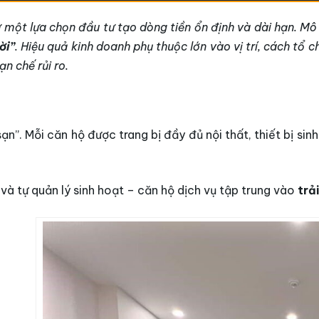
 một lựa chọn đầu tư tạo dòng tiền ổn định và dài hạn. Mô
ời”
. Hiệu quả kinh doanh phụ thuộc lớn vào vị trí, cách tổ 
n chế rủi ro.
h sạn”. Mỗi căn hộ được trang bị đầy đủ nội thất, thiết bị 
và tự quản lý sinh hoạt – căn hộ dịch vụ tập trung vào
trả