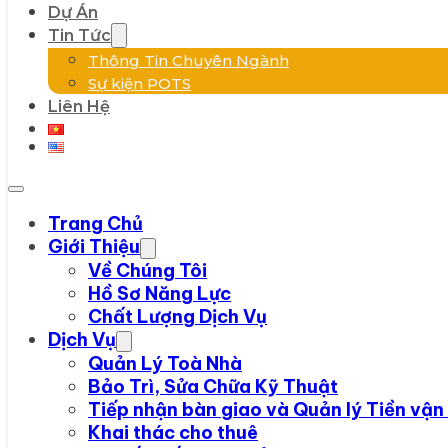
Dự Án
Tin Tức
Thông Tin Chuyên Ngành
Sự kiện POTS
Liên Hệ
Trang Chủ
Giới Thiệu
Về Chúng Tôi
Hồ Sơ Năng Lực
Chất Lượng Dịch Vụ
Dịch Vụ
Quản Lý Toà Nhà
Bảo Trì, Sửa Chữa Kỹ Thuật
Tiếp nhận bàn giao và Quản lý Tiền vận
Khai thác cho thuê