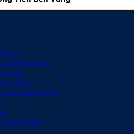
h doanh?
vụ phổ biến hiện nay
 hiệu quả
căn hộ dịch vụ
vụ ở thời điểm hiện tại?
ọ
Nội
 TP. Hồ Chí Minh