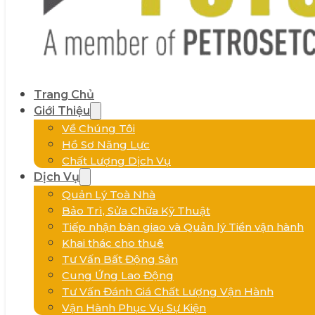
Trang Chủ
Giới Thiệu
Về Chúng Tôi
Hồ Sơ Năng Lực
Chất Lượng Dịch Vụ
Dịch Vụ
Quản Lý Toà Nhà
Bảo Trì, Sửa Chữa Kỹ Thuật
Tiếp nhận bàn giao và Quản lý Tiền vận hành
Khai thác cho thuê
Tư Vấn Bất Động Sản
Cung Ứng Lao Động
Tư Vấn Đánh Giá Chất Lượng Vận Hành
Vận Hành Phục Vụ Sự Kiện