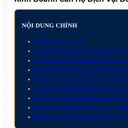
NỘI DUNG CHÍNH
Căn hộ dịch vụ là gì?
Vì sao căn hộ dịch vụ phù hợp để kin
Các hình thức kinh doanh căn hộ dịch 
Kinh nghiệm kinh doanh căn hộ dịch vụ
Những rủi ro cần lưu ý khi kinh doanh 
Có nên đầu tư kinh doanh căn hộ dịch 
Rạp xiếc và Biểu diễn Đa năng Phú Th
Tập đoàn Dầu khí Petrovietnam – Hà 
Tòa nhà Chi Cục Hải Quan Khu Vực II –