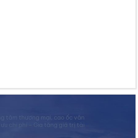
ng tâm thương mại, cao ốc văn
chi phí – Gia tăng giá trị tài