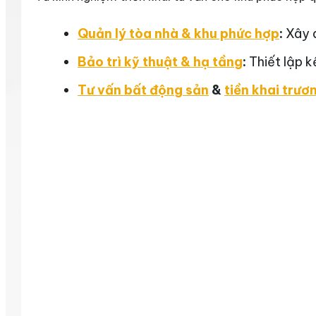
Quản lý tòa nhà & khu phức hợp
:
Xây 
Bảo trì kỹ thuật & hạ tầng
:
Thiết lập k
Tư vấn bất động sản
&
tiền khai trươ