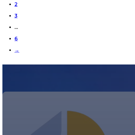
2
3
…
6
→