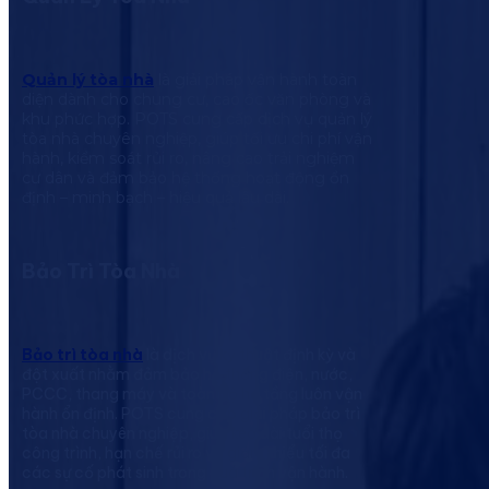
Quản lý tòa nhà
là giải pháp vận hành toàn
diện dành cho chung cư, cao ốc văn phòng và
khu phức hợp. POTS cung cấp dịch vụ quản lý
tòa nhà chuyên nghiệp, giúp tối ưu chi phí vận
hành, kiểm soát rủi ro, nâng cao trải nghiệm
cư dân và đảm bảo hệ thống hoạt động ổn
định – minh bạch – hiệu quả lâu dài.
Bảo Trì Tòa Nhà
Bảo trì tòa nhà
là dịch vụ kỹ thuật định kỳ và
đột xuất nhằm đảm bảo hệ thống điện, nước,
PCCC, thang máy và toàn bộ hạ tầng luôn vận
hành ổn định. POTS cung cấp giải pháp bảo trì
tòa nhà chuyên nghiệp, giúp kéo dài tuổi thọ
công trình, hạn chế rủi ro và giảm thiểu tối đa
các sự cố phát sinh trong quá trình vận hành.