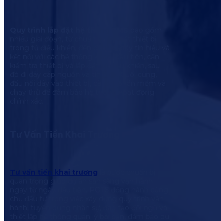
Quy trình lắp đặt hệ thống BMS
bao gồm
nhiều giai đoạn, từ chuẩn bị, lắp đặt thiết bị
trong tủ điều khiển, đến đấu nối dây tín hiệu và
kết nối với các hệ thống khác. Đầu tiên, cần
kiểm tra thiết bị và lắp đặt tủ điều khiển, sau
đó đi dây cáp nguồn và tín hiệu. Cuối cùng,
đấu nối dây vào thiết bị, cài đặt phần mềm và
chạy thử để đảm bảo hệ thống hoạt động
chính xác.
Tư Vấn Tiền Khai Trương
Tư vấn tiền khai trương
là bước chuẩn bị
quan trọng giúp dự án sẵn sàng vận hành
ngay từ ngày đầu tiên. POTS đồng hành cùng
chủ đầu tư trong việc xây dựng quy trình vận
hành, tuyển dụng nhân sự, đào tạo đội ngũ và
thiết lập hệ thống quản lý bài bản, đảm bảo dự