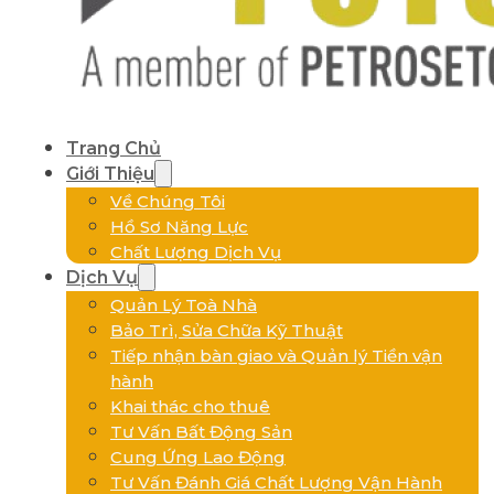
Trang Chủ
Giới Thiệu
Về Chúng Tôi
Hồ Sơ Năng Lực
Chất Lượng Dịch Vụ
Dịch Vụ
Quản Lý Toà Nhà
Bảo Trì, Sửa Chữa Kỹ Thuật
Tiếp nhận bàn giao và Quản lý Tiền vận
hành
Khai thác cho thuê
Tư Vấn Bất Động Sản
Cung Ứng Lao Động
Tư Vấn Đánh Giá Chất Lượng Vận Hành