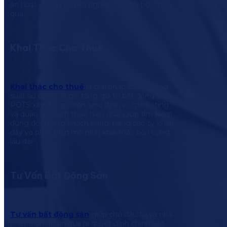
án hoạt động chuyên nghiệp – đồng bộ – hiệu
quả.
Khai Thác Cho Thuê
Khai thác cho thuê
là giải pháp tối ưu công
suất sử dụng và gia tăng giá trị bất động sản.
POTS xây dựng chiến lược định vị, marketing
và quản lý khách thuê hiệu quả, giúp tìm kiếm
đúng đối tượng khách hàng, nâng cao tỷ lệ lấp
đầy và phát triển mô hình khai thác bền vững
lâu dài.
Tư Vấn Bất Động Sản
Tư vấn bất động sản
giúp chủ đầu tư và nhà
phát triển dự án đưa ra quyết định chính xác