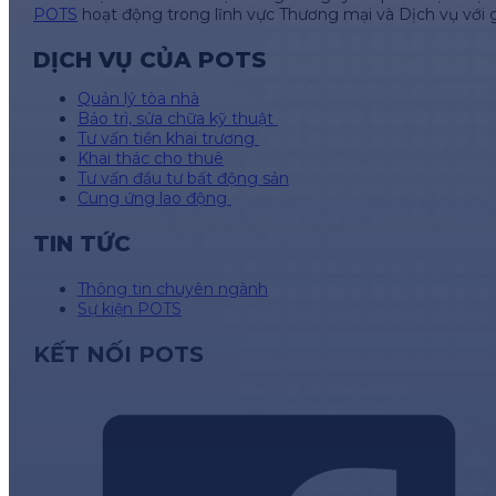
POTS
hoạt động trong lĩnh vực Thương mại và Dịch vụ với 
DỊCH VỤ CỦA POTS
Quản lý tòa nhà
Bảo trì, sửa chữa kỹ thuật
Tư vấn tiền khai trương
Khai thác cho thuê
Tư vấn đầu tư bất động sản
Cung ứng lao động
TIN TỨC
Thông tin chuyên ngành
Sự kiện POTS
KẾT NỐI POTS