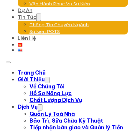
Vận Hành Phục Vụ Sự Kiện
Dự Án
Tin Tức
Thông Tin Chuyên Ngành
Sự kiện POTS
Liên Hệ
Trang Chủ
Giới Thiệu
Về Chúng Tôi
Hồ Sơ Năng Lực
Chất Lượng Dịch Vụ
Dịch Vụ
Quản Lý Toà Nhà
Bảo Trì, Sửa Chữa Kỹ Thuật
Tiếp nhận bàn giao và Quản lý Tiền