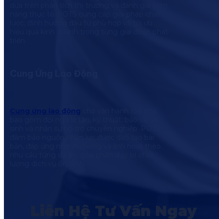
dựa trên phân tích thị trường và đánh giá tiềm
năng thực tế. POTS cung cấp giải pháp chiến
lược, định hướng đầu tư phù hợp và tối ưu
hiệu quả kinh doanh trong từng giai đoạn phát
triển.
Cung Ứng Lao Động
Cung ứng lao động
cho vận hành tòa nhà
bao gồm đội ngũ lễ tân, kỹ thuật, bảo vệ, vệ
sinh và nhân sự hỗ trợ chuyên nghiệp. POTS
đảm bảo nguồn nhân lực được đào tạo bài
bản, đáp ứng nhanh chóng và linh hoạt theo
nhu cầu từng dự án, góp phần duy trì chất
lượng dịch vụ ổn định.
Liên Hệ Tư Vấn Ngay