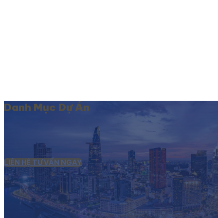
Danh Mục Dự Án
LIÊN HỆ TƯ VẤN NGAY