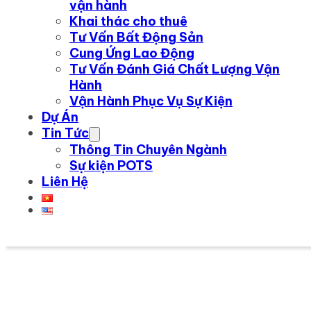
vận hành
Khai thác cho thuê
Tư Vấn Bất Động Sản
Cung Ứng Lao Động
Tư Vấn Đánh Giá Chất Lượng Vận
Hành
Vận Hành Phục Vụ Sự Kiện
Dự Án
Tin Tức
Thông Tin Chuyên Ngành
Sự kiện POTS
Liên Hệ