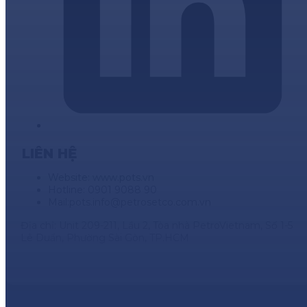
LIÊN HỆ
Website: www.pots.vn
Hotline: 0901 9088 90
Mail:
pots.info@petrosetco.com.vn
Địa chỉ: Unit 209-211, Lầu 2, Tòa nhà PetroVietnam, Số 1-5
Lê Duẩn, Phường Sài Gòn, TP.HCM