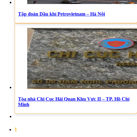
Tập đoàn Dầu khí Petrovietnam – Hà Nội
Tòa nhà Chi Cục Hải Quan Khu Vực II – TP. Hồ Chí
Minh
1