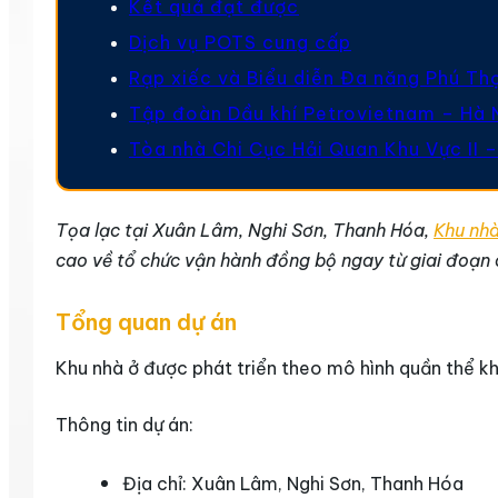
Kết quả đạt được
Dịch vụ POTS cung cấp
Rạp xiếc và Biểu diễn Đa năng Phú Th
Tập đoàn Dầu khí Petrovietnam – Hà 
Tòa nhà Chi Cục Hải Quan Khu Vực II –
Tọa lạc tại Xuân Lâm, Nghi Sơn, Thanh Hóa,
Khu nhà
cao về tổ chức vận hành đồng bộ ngay từ giai đoạn 
Tổng quan dự án
Khu nhà ở được phát triển theo mô hình quần thể khé
Thông tin dự án:
Địa chỉ: Xuân Lâm, Nghi Sơn, Thanh Hóa