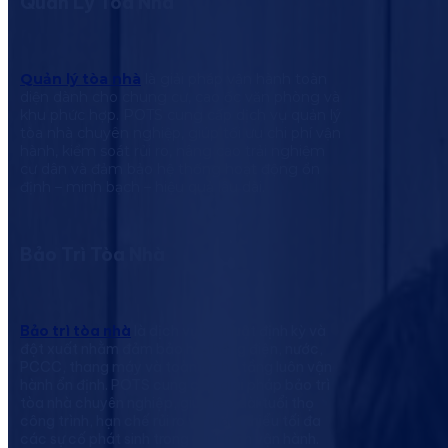
Quản Lý Tòa Nhà
Quản lý tòa nhà
là giải pháp vận hành toàn
diện dành cho chung cư, cao ốc văn phòng và
khu phức hợp. POTS cung cấp dịch vụ quản lý
tòa nhà chuyên nghiệp, giúp tối ưu chi phí vận
hành, kiểm soát rủi ro, nâng cao trải nghiệm
cư dân và đảm bảo hệ thống hoạt động ổn
định – minh bạch – hiệu quả lâu dài.
Bảo Trì Tòa Nhà
Bảo trì tòa nhà
là dịch vụ kỹ thuật định kỳ và
đột xuất nhằm đảm bảo hệ thống điện, nước,
PCCC, thang máy và toàn bộ hạ tầng luôn vận
hành ổn định. POTS cung cấp giải pháp bảo trì
tòa nhà chuyên nghiệp, giúp kéo dài tuổi thọ
công trình, hạn chế rủi ro và giảm thiểu tối đa
các sự cố phát sinh trong quá trình vận hành.