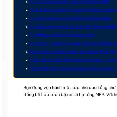
3. Lợi ích nổi bật của hệ thống BMS
4. Sơ đồ nguyên lý của hệ thống quản
5. Giai đoạn vận hành hệ thống BMS
6. Ứng dụng thực tế của hệ thống BMS
7. Những câu hỏi thường gặp
8. POTS – Đơn vị cung cấp Hệ thống Q
Rạp xiếc và Biểu diễn Đa năng Phú Th
Tập đoàn Dầu khí Petrovietnam – Hà 
Tòa nhà Chi Cục Hải Quan Khu Vực II –
Bạn đang vận hành một tòa nhà cao tầng nhưng 
đồng bộ hóa toàn bộ cơ sở hạ tầng MEP. Với h