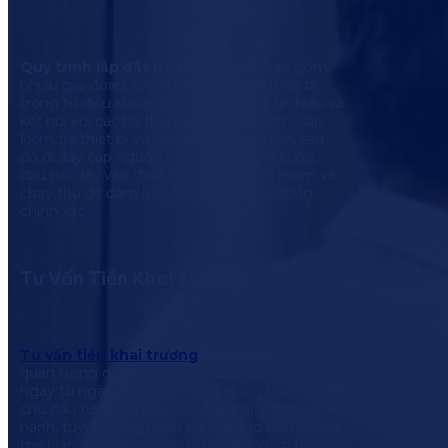
Quy trình lắp đặt hệ thống BMS
bao gồm
nhiều giai đoạn, từ chuẩn bị, lắp đặt thiết bị
trong tủ điều khiển, đến đấu nối dây tín hiệu và
kết nối với các hệ thống khác. Đầu tiên, cần
kiểm tra thiết bị và lắp đặt tủ điều khiển, sau
đó đi dây cáp nguồn và tín hiệu. Cuối cùng,
đấu nối dây vào thiết bị, cài đặt phần mềm và
chạy thử để đảm bảo hệ thống hoạt động
chính xác.
Tư Vấn Tiền Khai Trương
Tư vấn tiền khai trương
là bước chuẩn bị
quan trọng giúp dự án sẵn sàng vận hành
ngay từ ngày đầu tiên. POTS đồng hành cùng
chủ đầu tư trong việc xây dựng quy trình vận
hành, tuyển dụng nhân sự, đào tạo đội ngũ và
thiết lập hệ thống quản lý bài bản, đảm bảo dự