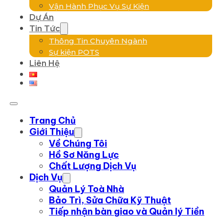
Vận Hành Phục Vụ Sự Kiện
Dự Án
Tin Tức
Thông Tin Chuyên Ngành
Sự kiện POTS
Liên Hệ
Trang Chủ
Giới Thiệu
Về Chúng Tôi
Hồ Sơ Năng Lực
Chất Lượng Dịch Vụ
Dịch Vụ
Quản Lý Toà Nhà
Bảo Trì, Sửa Chữa Kỹ Thuật
Tiếp nhận bàn giao và Quản lý Tiền