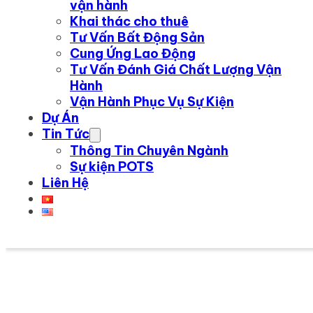
vận hành
Khai thác cho thuê
Tư Vấn Bất Động Sản
Cung Ứng Lao Động
Tư Vấn Đánh Giá Chất Lượng Vận
Hành
Vận Hành Phục Vụ Sự Kiện
Dự Án
Tin Tức
Thông Tin Chuyên Ngành
Sự kiện POTS
Liên Hệ