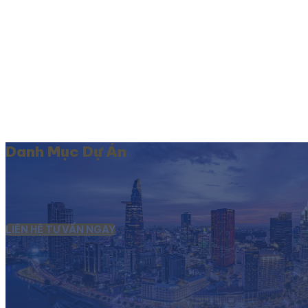
Danh Mục Dự Án
LIÊN HỆ TƯ VẤN NGAY