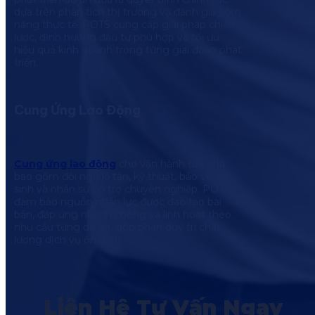
dựa trên phân tích thị trường và đánh giá tiềm
năng thực tế. POTS cung cấp giải pháp chiến
lược, định hướng đầu tư phù hợp và tối ưu
hiệu quả kinh doanh trong từng giai đoạn phát
triển.
Cung Ứng Lao Động
Cung ứng lao động
cho vận hành tòa nhà
bao gồm đội ngũ lễ tân, kỹ thuật, bảo vệ, vệ
sinh và nhân sự hỗ trợ chuyên nghiệp. POTS
đảm bảo nguồn nhân lực được đào tạo bài
bản, đáp ứng nhanh chóng và linh hoạt theo
nhu cầu từng dự án, góp phần duy trì chất
lượng dịch vụ ổn định.
Liên Hệ Tư Vấn Ngay