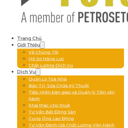
Trang Chủ
Giới Thiệu
Về Chúng Tôi
Hồ Sơ Năng Lực
Chất Lượng Dịch Vụ
Dịch Vụ
Quản Lý Toà Nhà
Bảo Trì, Sửa Chữa Kỹ Thuật
Tiếp nhận bàn giao và Quản lý Tiền vận
hành
Khai thác cho thuê
Tư Vấn Bất Động Sản
Cung Ứng Lao Động
Tư Vấn Đánh Giá Chất Lượng Vận Hành