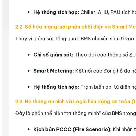
Hệ thống tích hợp:
Chiller, AHU, PAU tích 
2.2. Số hóa mạng lưới phân phối điện và Smart Me
Thay vì giám sát tổng quát, BMS chuyên sâu đi vào 
Chỉ số giám sát:
Theo dõi các thông số
$U,
Smart Metering:
Kết nối các đồng hồ đa n
Hệ thống tích hợp:
Trạm biến áp, tủ điện h
2.3. Hệ thống an ninh và Logic liên động an toàn (
Đây là phần thể hiện “trí thông minh” của BMS tron
Kịch bản PCCC (Fire Scenario):
Khi nhận t