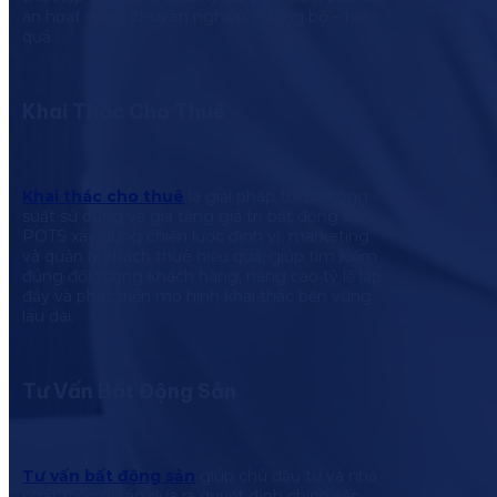
án hoạt động chuyên nghiệp – đồng bộ – hiệu
quả.
Khai Thác Cho Thuê
Khai thác cho thuê
là giải pháp tối ưu công
suất sử dụng và gia tăng giá trị bất động sản.
POTS xây dựng chiến lược định vị, marketing
và quản lý khách thuê hiệu quả, giúp tìm kiếm
đúng đối tượng khách hàng, nâng cao tỷ lệ lấp
đầy và phát triển mô hình khai thác bền vững
lâu dài.
Tư Vấn Bất Động Sản
Tư vấn bất động sản
giúp chủ đầu tư và nhà
phát triển dự án đưa ra quyết định chính xác