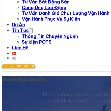
Tư Vấn Bất Động Sản
Cung Ứng Lao Động
Tư Vấn Đánh Giá Chất Lượng Vận Hành
Vận Hành Phục Vụ Sự Kiện
Dự Án
Tin Tức
Thông Tin Chuyên Ngành
Sự kiện POTS
Liên Hệ
Hotline: 0901 9088 90
Danh Mục Dự Án
POTS quản lý và vận hành đa 
phòng đến khu phức hợp và chu