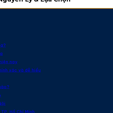
ha?
ha
hiện nay
hính xác và dễ hiểu
 nào?
ọ
Nội
 TP. Hồ Chí Minh