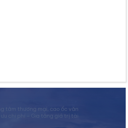
ng tâm thương mại, cao ốc văn
chi phí – Gia tăng giá trị tài