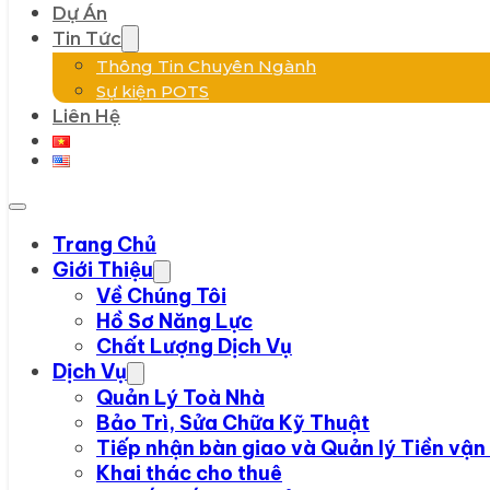
Dự Án
Tin Tức
Thông Tin Chuyên Ngành
Sự kiện POTS
Liên Hệ
Trang Chủ
Giới Thiệu
Về Chúng Tôi
Hồ Sơ Năng Lực
Chất Lượng Dịch Vụ
Dịch Vụ
Quản Lý Toà Nhà
Bảo Trì, Sửa Chữa Kỹ Thuật
Tiếp nhận bàn giao và Quản lý Tiền vận
Khai thác cho thuê