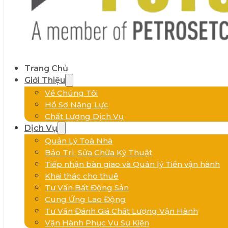
Trang Chủ
Giới Thiệu
Về Chúng Tôi
Hồ Sơ Năng Lực
Chất Lượng Dịch Vụ
Dịch Vụ
Quản Lý Toà Nhà
Bảo Trì, Sửa Chữa Kỹ Thuật
Tiếp nhận bàn giao và Quản lý Tiền vận hành
Khai thác cho thuê
Tư Vấn Bất Động Sản
Cung Ứng Lao Động
Tư Vấn Đánh Giá Chất Lượng Vận Hành
Vận Hành Phục Vụ Sự Kiện