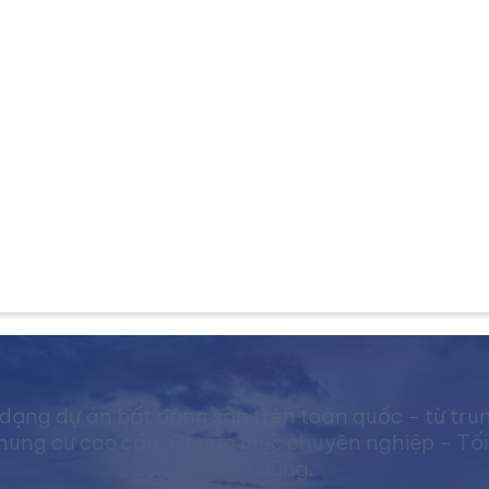
dạng dự án bất động sản trên toàn quốc – từ tru
ng cư cao cấp. Chuẩn mực chuyên nghiệp – Tối ưu 
sản bền vững.