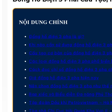
NỘI DUNG CHÍNH
Đồng hồ điện 3 pha là gì?
Khi nào cần sử dụng đồng hồ điện 3 p
Cấu tạo cơ bản của đồng hồ điện 3 p
Các loại đồng hồ điện 3 pha phổ biến 
Cách đọc chỉ số đồng hồ điện 3 pha c
Giá đồng hồ điện 3 pha hiện nay
Nên chọn đồng hồ điện 3 pha như thế
Rạp xiếc và Biểu diễn Đa năng Phú Th
Tập đoàn Dầu khí Petrovietnam – Hà 
Tòa nhà Chi Cục Hải Quan Khu Vực II –